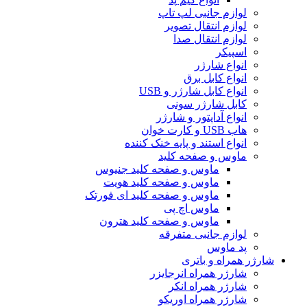
لوازم جانبی لپ تاپ
لوازم انتقال تصویر
لوازم انتقال صدا
اسپیکر
انواع شارژر
انواع کابل برق
انواع کابل شارژر و USB
کابل شارژر سونی
انواع آداپتور و شارژر
هاب USB و کارت خوان
انواع استند و پایه خنک کننده
ماوس و صفحه کلید
ماوس و صفحه کلید جنیوس
ماوس و صفحه کلید هویت
ماوس و صفحه کلید ای فورتک
ماوس اچ پی
ماوس و صفحه کلید هترون
لوازم جانبی متفرقه
پد ماوس
شارژر همراه و باتری
شارژر همراه انرجایزر
شارژر همراه انکر
شارژر همراه اوریکو