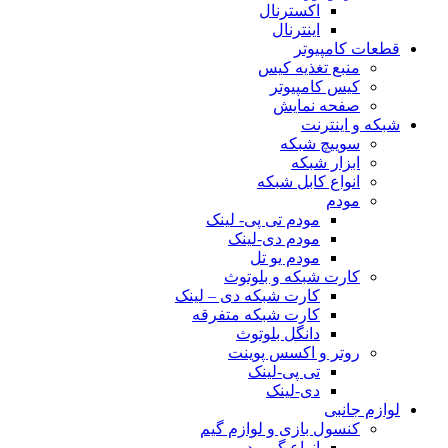
اکسترنال
اینترنال
قطعات کامپیوتر
منبع تغذیه کیس
کیس کامپیوتر
صفحه نمایش
شبکه و اینترنت
سوییچ شبکه
ابزار شبکه
انواع کابل شبکه
مودم
مودم تی پی- لینک
مودم دی-لینک
مودم یو تل
کارت شبکه و بلوتوث
کارت شبکه دی – لینک
کارت شبکه متفرقه
دانگل بلوتوث
روتر و اکسس پوینت
تی پی-لینک
دی-لینک
لوازم جانبی
کنسول بازی و لوازم گیم
انواع گیم پد