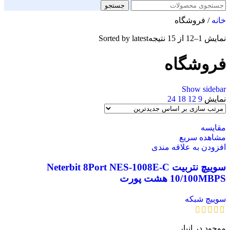
جستجو
خانه
/
فروشگاه
نمایش 1–12 از 15 نتیجه
Sorted by latest
فروشگاه
Show sidebar
نمایش
9
12
18
24
مقایسه
مشاهده سریع
افزودن به علاقه مندی
سوییچ نتربیت Neterbit 8Port NES-1008E-C
10/100MBPS هشت پورت
سوییچ شبکه
موجود در انبار