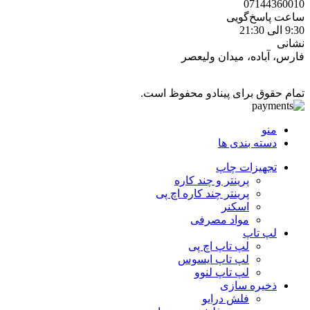
07144360010
ساعت پاسخ‌گویی
9:30 الی 21:30
نشانی
فارس، آباده، میدان ولیعصر
تمام حقوق برای پینادو محفوظ است.
منو
دسته بندی ها
تجهیزات چاپ
پرینتر و چند کاره
پرینتر چند کاره اچ پی
اسکنر
مواد مصرفی
لپ تاپ
لپ تاپ اچ پی
لپ تاپ ایسوس
لپ تاپ لنوو
ذخیره سازی
فلش درایو