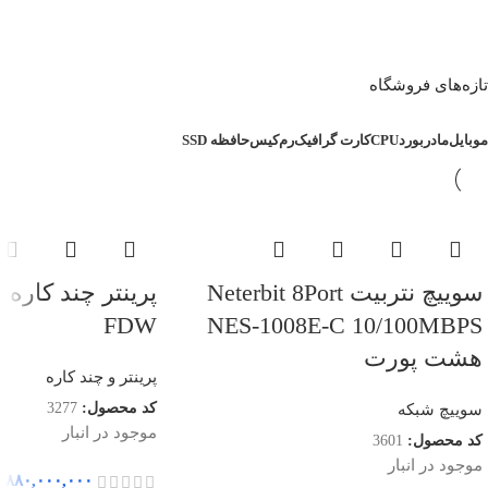
تازه‌های فروشگاه
موبایل
مادربورد
CPU
کارت گرافیک
رم
کیس
حافظه SSD
سوییچ نتربیت Neterbit 8Port
FDW
NES-1008E-C 10/100MBPS
هشت پورت
پرینتر و چند کاره
کد محصول:
3277
سوییچ شبکه
موجود در انبار
کد محصول:
3601
موجود در انبار
۸۸۰,۰۰۰,۰۰۰
ر