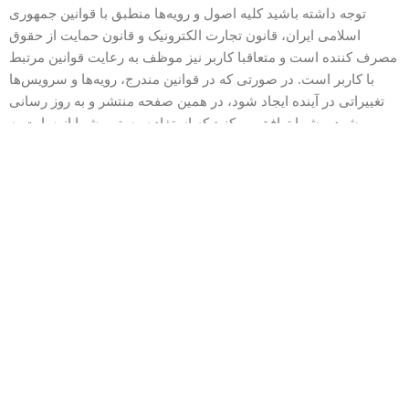
توجه داشته باشید کلیه اصول و رویه‏‌ها منطبق با قوانین جمهوری
اسلامی ایران، قانون تجارت الکترونیک و قانون حمایت از حقوق
مصرف کننده است و متعاقبا کاربر نیز موظف به رعایت قوانین مرتبط
با کاربر است. در صورتی که در قوانین مندرج، رویه‏‌ها و سرویس‏‌ها
تغییراتی در آینده ایجاد شود، در همین صفحه منتشر و به روز رسانی
می شود و شما توافق می‏‌کنید که استفاده مستمر شما از سایت به
معنی پذیرش هرگونه تغییر است.
اطلاعات تماس
پشتیبانی و فروش
07144360010
ساعت پاسخ‌گویی
9:30 الی 21:30
نشانی
فارس، آباده، میدان ولیعصر
تمام حقوق برای پینادو محفوظ است.