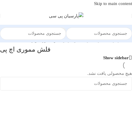
Skip to main content
خانه
/
تجهیزات ذخیره سازی
/
فلش درایو
/
فلش مموری اچ پی
فلش مموری اچ پی
Show sidebar
هیچ محصولی یافت نشد.