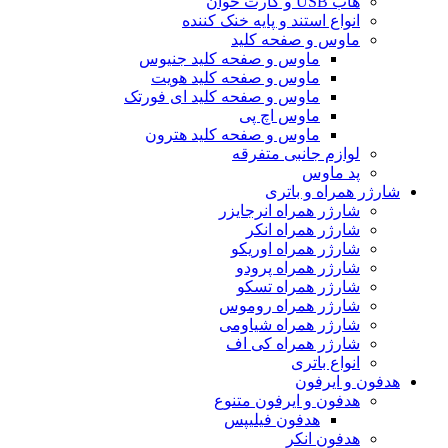
هاب USB و کارت خوان
انواع استند و پایه خنک کننده
ماوس و صفحه کلید
ماوس و صفحه کلید جنیوس
ماوس و صفحه کلید هویت
ماوس و صفحه کلید ای فورتک
ماوس اچ پی
ماوس و صفحه کلید هترون
لوازم جانبی متفرقه
پد ماوس
شارژر همراه و باتری
شارژر همراه انرجایزر
شارژر همراه انکر
شارژر همراه اوریکو
شارژر همراه پرودو
شارژر همراه تسکو
شارژر همراه روموس
شارژر همراه شیاومی
شارژر همراه کی اف
انواع باتری
هدفون و ایرفون
هدفون و ایرفون متنوع
هدفون فیلیپس
هدفون انکر