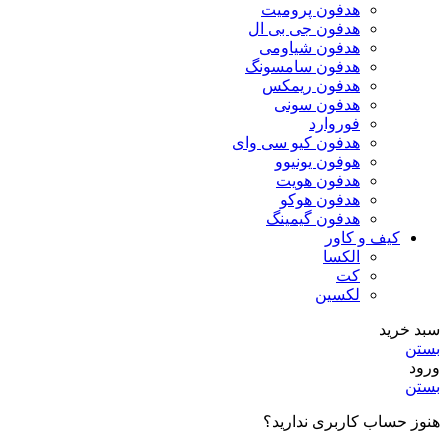
هدفون پرومیت
هدفون جی بی ال
هدفون شیاومی
هدفون سامسونگ
هدفون ریمکس
هدفون سونی
فوروارد
هدفون کیو سی وای
هوفون یونیوو
هدفون هویت
هدفون هوکو
هدفون گیمینگ
کیف و کاور
الکسا
کت
لکسین
سبد خرید
بستن
ورود
بستن
هنوز حساب کاربری ندارید؟