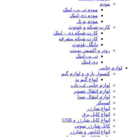
مودم
مودم تی پی- لینک
مودم دی-لینک
مودم یو تل
کارت شبکه و بلوتوث
کارت شبکه دی – لینک
کارت شبکه متفرقه
دانگل بلوتوث
روتر و اکسس پوینت
تی پی-لینک
دی-لینک
لوازم جانبی
کنسول بازی و لوازم گیم
انواع گیم پد
لوازم جانبی لپ تاپ
لوازم انتقال تصویر
لوازم انتقال صدا
اسپیکر
انواع شارژر
انواع کابل برق
انواع کابل شارژر و USB
کابل شارژر سونی
انواع آداپتور و شارژر