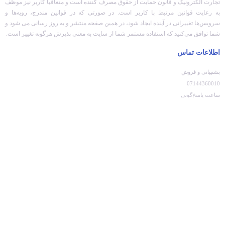
تجارت الکترونیک و قانون حمایت از حقوق مصرف کننده است و متعاقبا کاربر نیز موظف
به رعایت قوانین مرتبط با کاربر است. در صورتی که در قوانین مندرج، رویه‏‌ها و
سرویس‏‌ها تغییراتی در آینده ایجاد شود، در همین صفحه منتشر و به روز رسانی می شود و
شما توافق می‏‌کنید که استفاده مستمر شما از سایت به معنی پذیرش هرگونه تغییر است.
اطلاعات تماس
پشتیبانی و فروش
07144360010
ساعت پاسخ‌گویی
9:30 الی 21:30
نشانی
فارس، آباده، میدان ولیعصر
تمام حقوق برای پینادو محفوظ است.
مقایسه