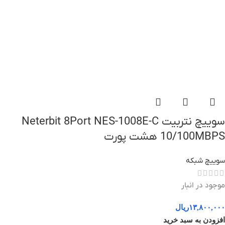
سوییچ نتربیت Neterbit 8Port NES-1008E-C
10/100MBPS هشت پورت
سوییچ شبکه
موجود در انبار
۱۳,۸۰۰,۰۰۰
ریال
افزودن به سبد خرید