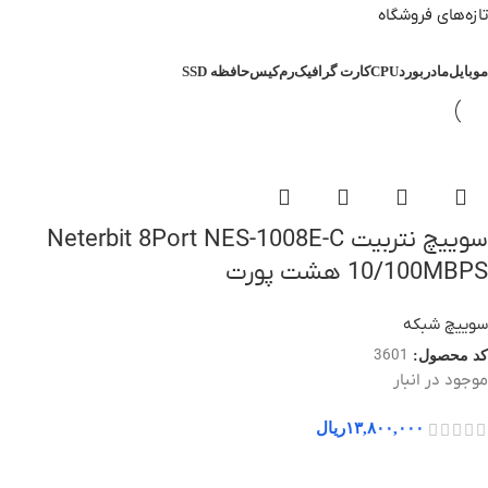
تازه‌های فروشگاه
موبایل
مادربورد
CPU
کارت گرافیک
رم
کیس
حافظه SSD
سوییچ نتربیت Neterbit 8Port NES-1008E-C
10/100MBPS هشت پورت
سوییچ شبکه
3601
کد محصول:
موجود در انبار
۱۳,۸۰۰,۰۰۰
ریال