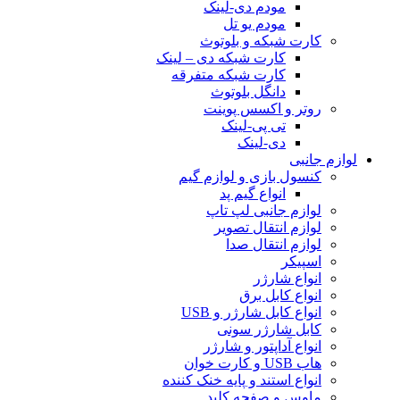
مودم دی-لینک
مودم یو تل
کارت شبکه و بلوتوث
کارت شبکه دی – لینک
کارت شبکه متفرقه
دانگل بلوتوث
روتر و اکسس پوینت
تی پی-لینک
دی-لینک
لوازم جانبی
کنسول بازی و لوازم گیم
انواع گیم پد
لوازم جانبی لپ تاپ
لوازم انتقال تصویر
لوازم انتقال صدا
اسپیکر
انواع شارژر
انواع کابل برق
انواع کابل شارژر و USB
کابل شارژر سونی
انواع آداپتور و شارژر
هاب USB و کارت خوان
انواع استند و پایه خنک کننده
ماوس و صفحه کلید