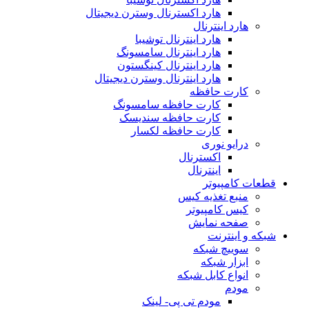
هارد اکسترنال وسترن دیجیتال
هارد اینترنال
هارد اینترنال توشیبا
هارد اینترنال سامسونگ
هارد اینترنال کینگستون
هارد اینترنال وسترن دیجیتال
کارت حافظه
کارت حافظه سامسونگ
کارت حافظه سندیسک
کارت حافظه لکسار
درایو نوری
اکسترنال
اینترنال
قطعات کامپیوتر
منبع تغذیه کیس
کیس کامپیوتر
صفحه نمایش
شبکه و اینترنت
سوییچ شبکه
ابزار شبکه
انواع کابل شبکه
مودم
مودم تی پی- لینک