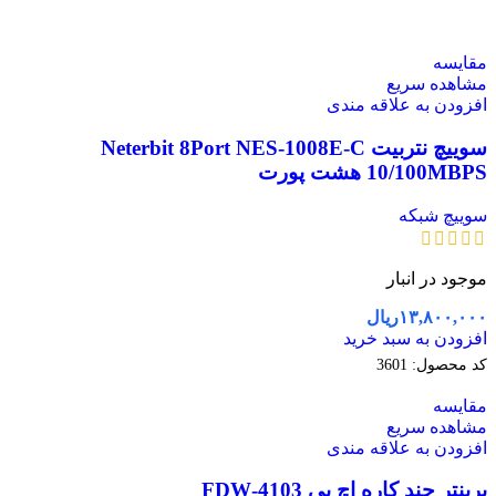
مقایسه
مشاهده سریع
افزودن به علاقه مندی
سوییچ نتربیت Neterbit 8Port NES-1008E-C
10/100MBPS هشت پورت
سوییچ شبکه
موجود در انبار
۱۳,۸۰۰,۰۰۰
ریال
افزودن به سبد خرید
کد محصول:
3601
مقایسه
مشاهده سریع
افزودن به علاقه مندی
پرینتر چند کاره اچ پی 4103-FDW