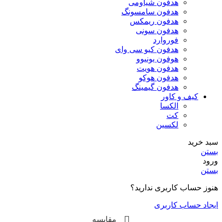
هدفون شیاومی
هدفون سامسونگ
هدفون ریمکس
هدفون سونی
فوروارد
هدفون کیو سی وای
هوفون یونیوو
هدفون هویت
هدفون هوکو
هدفون گیمینگ
کیف و کاور
الکسا
کت
لکسین
سبد خرید
بستن
ورود
بستن
هنوز حساب کاربری ندارید؟
ایجاد حساب کاربری
مقایسه