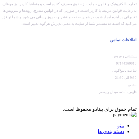
تجارت الکترونیک و قانون حمایت از حقوق مصرف کننده است و متعاقبا کاربر نیز موظف
به رعایت قوانین مرتبط با کاربر است. در صورتی که در قوانین مندرج، رویه‏‌ها و سرویس‏‌ها
تغییراتی در آینده ایجاد شود، در همین صفحه منتشر و به روز رسانی می شود و شما توافق
می‏‌کنید که استفاده مستمر شما از سایت به معنی پذیرش هرگونه تغییر است.
اطلاعات تماس
پشتیبانی و فروش
07144360010
ساعت پاسخ‌گویی
9:30 الی 21:30
نشانی
فارس، آباده، میدان ولیعصر
تمام حقوق برای پینادو محفوظ است.
منو
دسته بندی ها