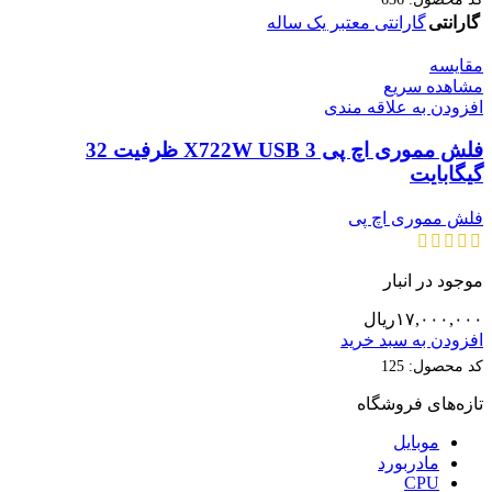
گارانتی
گارانتی معتبر یک ساله
مقایسه
مشاهده سریع
افزودن به علاقه مندی
فلش مموری اچ پی X722W USB 3 ظرفیت 32
گیگابایت
فلش مموری اچ پی
موجود در انبار
۱۷,۰۰۰,۰۰۰
ریال
افزودن به سبد خرید
کد محصول:
125
تازه‌های فروشگاه
موبایل
مادربورد
CPU