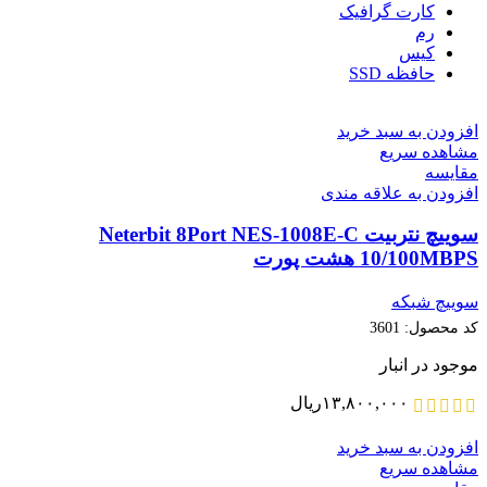
کارت گرافیک
رم
کیس
حافظه SSD
افزودن به سبد خرید
مشاهده سریع
مقایسه
افزودن به علاقه مندی
سوییچ نتربیت Neterbit 8Port NES-1008E-C
10/100MBPS هشت پورت
سوییچ شبکه
کد محصول:
3601
موجود در انبار
۱۳,۸۰۰,۰۰۰
ریال
افزودن به سبد خرید
مشاهده سریع