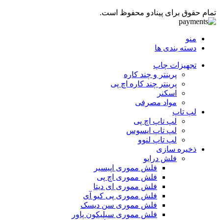
تمام حقوق برای پینادو محفوظ است.
منو
دسته بندی ها
تجهیزات چاپ
پرینتر و چند کاره
پرینتر چند کاره اچ پی
اسکنر
مواد مصرفی
لپ تاپ
لپ تاپ اچ پی
لپ تاپ ایسوس
لپ تاپ لنوو
ذخیره سازی
فلش درایو
فلش مموری اپیسیر
فلش مموری اچ پی
فلش مموری ای دیتا
فلش مموری پی کیو آی
فلش مموری سن دیسک
فلش مموری سیلیکون پاور