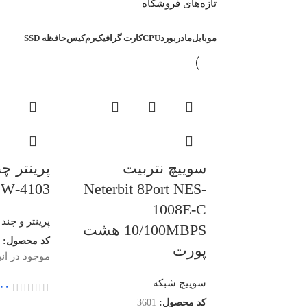
تازه‌های فروشگاه
موبایل
مادربورد
CPU
کارت گرافیک
رم
کیس
حافظه SSD
سوییچ نتربیت
پرینتر چن
4103-FDW
Neterbit 8Port NES-
1008E-C
پرینتر و چند 
10/100MBPS هشت
کد محصول:
پورت
موجود در انب
سوییچ شبکه
۰۰
کد محصول:
3601