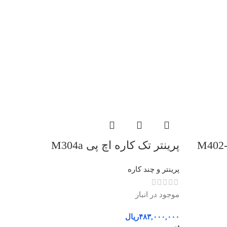
رینتر تک کاره اچ پی M402-
پرینتر تک کاره اچ پی M304a
پرینتر و چند کاره
موجود در انبار
۴۸۳,۰۰۰,۰۰۰
ریال