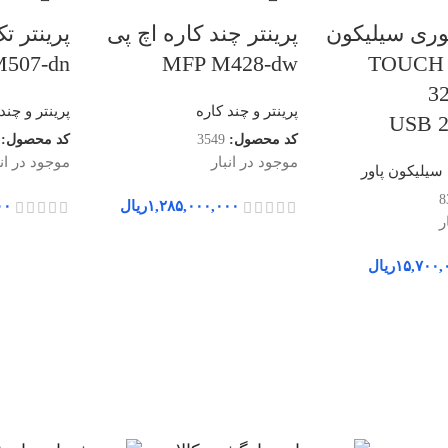
ری سیلیکون
پرینتر چند کاره اچ پی
پرینتر ت
TOUCH T08
MFP M428-dw
507-dn
رفیت 32
پرینتر و چند کاره
پرینتر و چند
کد محصول:
3549
کد محصول:
موجود در انبار
موجود در انب
یلیکون پاور
8
۱,۲۸۵,۰۰۰,۰۰۰
ریال
۰۰
ر
۱۵,۷۰۰,
ریال