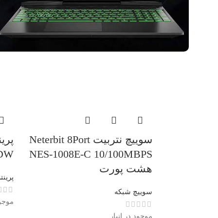
سوییچ نتربیت Neterbit 8Port
DW
NES-1008E-C 10/100MBPS
هشت پورت
پرینت
سوییچ شبکه
موجود
موجود در انبار