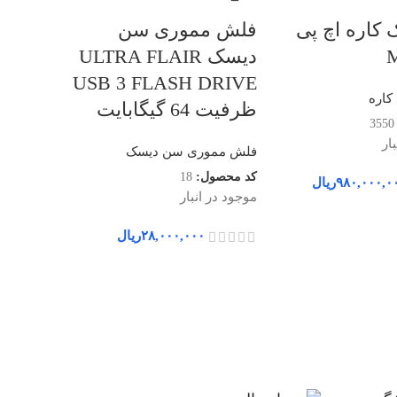
ک کاره اچ پی
فلش مموری سن
M
دیسک ULTRA FLAIR
USB 3 FLASH DRIVE
 کاره
ظرفیت 64 گیگابایت
3550
ار
فلش مموری سن دیسک
کد محصول:
18
۹۸۰,۰۰۰,۰
ریال
پرینتر 
موجود در انبار
M304a
۲۸,۰۰۰,۰۰۰
ریال
پرینتر و چن
کد محصول
موجود در ا
۰