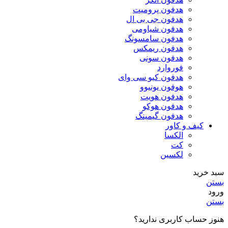
هدفون پرومیت
هدفون جی بی ال
هدفون شیاومی
هدفون سامسونگ
هدفون ریمکس
هدفون سونی
فوروارد
هدفون کیو سی وای
هوفون یونیوو
هدفون هویت
هدفون هوکو
هدفون گیمینگ
کیف و کاور
الکسا
کت
لکسین
سبد خرید
بستن
ورود
بستن
هنوز حساب کاربری ندارید؟