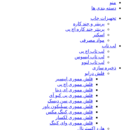
منو
دسته بندی ها
تجهیزات چاپ
پرینتر و چند کاره
پرینتر چند کاره اچ پی
اسکنر
مواد مصرفی
لپ تاپ
لپ تاپ اچ پی
لپ تاپ ایسوس
لپ تاپ لنوو
ذخیره سازی
فلش درایو
فلش مموری اپیسیر
فلش مموری اچ پی
فلش مموری ای دیتا
فلش مموری پی کیو آی
فلش مموری سن دیسک
فلش مموری سیلیکون پاور
فلش مموری کینگ مکس
فلش مموری لکسار
فلش مموری وای کینگ
هارد اکسترنال