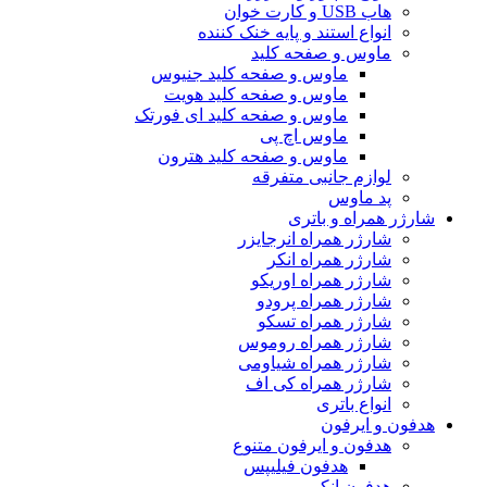
هاب USB و کارت خوان
انواع استند و پایه خنک کننده
ماوس و صفحه کلید
ماوس و صفحه کلید جنیوس
ماوس و صفحه کلید هویت
ماوس و صفحه کلید ای فورتک
ماوس اچ پی
ماوس و صفحه کلید هترون
لوازم جانبی متفرقه
پد ماوس
شارژر همراه و باتری
شارژر همراه انرجایزر
شارژر همراه انکر
شارژر همراه اوریکو
شارژر همراه پرودو
شارژر همراه تسکو
شارژر همراه روموس
شارژر همراه شیاومی
شارژر همراه کی اف
انواع باتری
هدفون و ایرفون
هدفون و ایرفون متنوع
هدفون فیلیپس
هدفون انکر