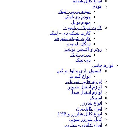
انواع کابل شبکه
مودم
مودم تی پی- لینک
مودم دی-لینک
مودم یو تل
کارت شبکه و بلوتوث
کارت شبکه دی – لینک
کارت شبکه متفرقه
دانگل بلوتوث
روتر و اکسس پوینت
تی پی-لینک
دی-لینک
لوازم جانبی
کنسول بازی و لوازم گیم
انواع گیم پد
لوازم جانبی لپ تاپ
لوازم انتقال تصویر
لوازم انتقال صدا
اسپیکر
انواع شارژر
انواع کابل برق
انواع کابل شارژر و USB
کابل شارژر سونی
انواع آداپتور و شارژر