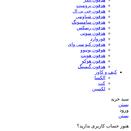
هدفون پرومیت
هدفون جی بی ال
هدفون شیاومی
هدفون سامسونگ
هدفون ریمکس
هدفون سونی
فوروارد
هدفون کیو سی وای
هوفون یونیوو
هدفون هویت
هدفون هوکو
هدفون گیمینگ
کیف و کاور
الکسا
کت
لکسین
سبد خرید
بستن
ورود
بستن
هنوز حساب کاربری ندارید؟