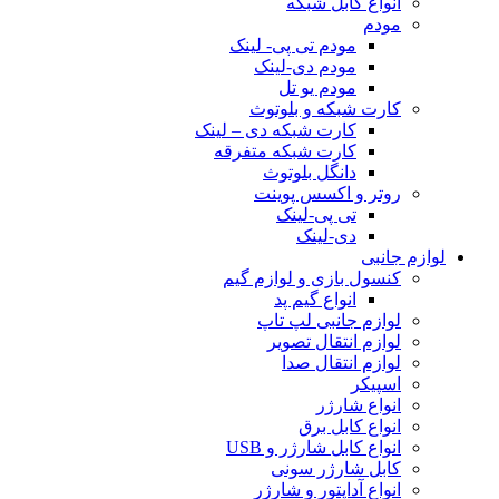
انواع کابل شبکه
مودم
مودم تی پی- لینک
مودم دی-لینک
مودم یو تل
کارت شبکه و بلوتوث
کارت شبکه دی – لینک
کارت شبکه متفرقه
دانگل بلوتوث
روتر و اکسس پوینت
تی پی-لینک
دی-لینک
لوازم جانبی
کنسول بازی و لوازم گیم
انواع گیم پد
لوازم جانبی لپ تاپ
لوازم انتقال تصویر
لوازم انتقال صدا
اسپیکر
انواع شارژر
انواع کابل برق
انواع کابل شارژر و USB
کابل شارژر سونی
انواع آداپتور و شارژر