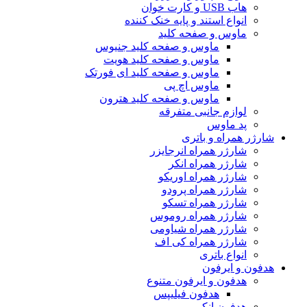
هاب USB و کارت خوان
انواع استند و پایه خنک کننده
ماوس و صفحه کلید
ماوس و صفحه کلید جنیوس
ماوس و صفحه کلید هویت
ماوس و صفحه کلید ای فورتک
ماوس اچ پی
ماوس و صفحه کلید هترون
لوازم جانبی متفرقه
پد ماوس
شارژر همراه و باتری
شارژر همراه انرجایزر
شارژر همراه انکر
شارژر همراه اوریکو
شارژر همراه پرودو
شارژر همراه تسکو
شارژر همراه روموس
شارژر همراه شیاومی
شارژر همراه کی اف
انواع باتری
هدفون و ایرفون
هدفون و ایرفون متنوع
هدفون فیلیپس
هدفون انکر