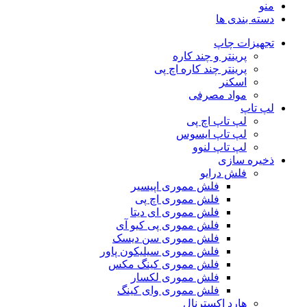
منو
دسته بندی ها
تجهیزات چاپ
پرینتر و چند کاره
پرینتر چند کاره اچ پی
اسکنر
مواد مصرفی
لپ تاپ
لپ تاپ اچ پی
لپ تاپ ایسوس
لپ تاپ لنوو
ذخیره سازی
فلش درایو
فلش مموری اپیسیر
فلش مموری اچ پی
فلش مموری ای دیتا
فلش مموری پی کیو آی
فلش مموری سن دیسک
فلش مموری سیلیکون پاور
فلش مموری کینگ مکس
فلش مموری لکسار
فلش مموری وای کینگ
هارد اکسترنال