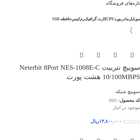
تازه‌های فروشگاه
موبایل
مادربورد
CPU
کارت گرافیک
رم
کیس
حافظه SSD
سوییچ نتربیت Neterbit 8Port NES-1008E-C
10/100MBPS هشت پورت
سوییچ شبکه
کد محصول:
3601
موجود در انبار
۱۳,۸۰۰,۰۰۰
ریال