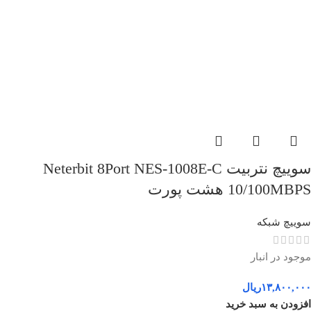
سوییچ نتربیت Neterbit 8Port NES-1008E-C
10/100MBPS هشت پورت
سوییچ شبکه
موجود در انبار
۱۳,۸۰۰,۰۰۰
ریال
افزودن به سبد خرید