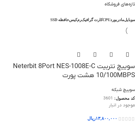
تازه‌های فروشگاه
موبایل
مادربورد
CPU
کارت گرافیک
رم
کیس
حافظه SSD
سوییچ نتربیت Neterbit 8Port NES-1008E-C
10/100MBPS هشت پورت
سوییچ شبکه
3601
کد محصول:
موجود در انبار
۱۳,۸۰۰,۰۰۰
ریال