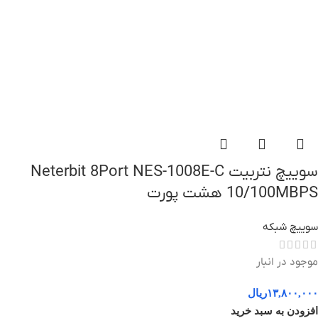
سوییچ نتربیت Neterbit 8Port NES-1008E-C
10/100MBPS هشت پورت
سوییچ شبکه
موجود در انبار
۱۳,۸۰۰,۰۰۰
ریال
افزودن به سبد خرید