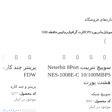
تازه‌های فروشگاه
موبایل
مادربورد
CPU
کارت گرافیک
رم
کیس
حافظه SSD
سوییچ نتربیت Neterbit 8Port
FDW
NES-1008E-C 10/100MBPS
هشت پورت
پرینتر و چند کاره
کد محصول:
3277
سوییچ شبکه
موجود در انبار
کد محصول:
3601
موجود در انبار
۸۸۰,۰۰۰,۰۰۰
ر