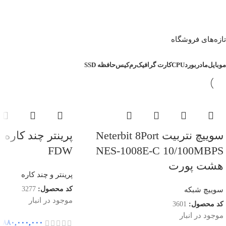
تازه‌های فروشگاه
موبایل
مادربورد
CPU
کارت گرافیک
رم
کیس
حافظه SSD
سوییچ نتربیت Neterbit 8Port
FDW
NES-1008E-C 10/100MBPS
هشت پورت
پرینتر و چند کاره
کد محصول:
3277
سوییچ شبکه
موجود در انبار
کد محصول:
3601
موجود در انبار
۸۸۰,۰۰۰,۰۰۰
ر