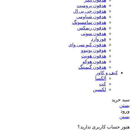
هدفون پرومیت
هدفون جی بی ال
هدفون شیاومی
هدفون سامسونگ
هدفون ریمکس
هدفون سونی
فوروارد
هدفون کیو سی وای
هوفون یونیوو
هدفون هویت
هدفون هوکو
هدفون گیمینگ
کیف و کاور
الکسا
کت
لکسین
سبد خرید
بستن
ورود
بستن
هنوز حساب کاربری ندارید؟