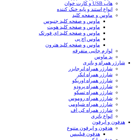
هاب USB و کارت خوان
انواع استند و پایه خنک کننده
ماوس و صفحه کلید
ماوس و صفحه کلید جنیوس
ماوس و صفحه کلید هویت
ماوس و صفحه کلید ای فورتک
ماوس اچ پی
ماوس و صفحه کلید هترون
لوازم جانبی متفرقه
پد ماوس
شارژر همراه و باتری
شارژر همراه انرجایزر
شارژر همراه انکر
شارژر همراه اوریکو
شارژر همراه پرودو
شارژر همراه تسکو
شارژر همراه روموس
شارژر همراه شیاومی
شارژر همراه کی اف
انواع باتری
هدفون و ایرفون
هدفون و ایرفون متنوع
هدفون فیلیپس
هدفون انکر