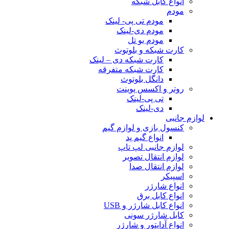
انواع کابل شبکه
مودم
مودم تی پی- لینک
مودم دی-لینک
مودم یو تل
کارت شبکه و بلوتوث
کارت شبکه دی – لینک
کارت شبکه متفرقه
دانگل بلوتوث
روتر و اکسس پوینت
تی پی-لینک
دی-لینک
لوازم جانبی
کنسول بازی و لوازم گیم
انواع گیم پد
لوازم جانبی لپ تاپ
لوازم انتقال تصویر
لوازم انتقال صدا
اسپیکر
انواع شارژر
انواع کابل برق
انواع کابل شارژر و USB
کابل شارژر سونی
انواع آداپتور و شارژر