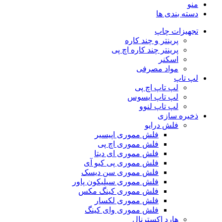
منو
دسته بندی ها
تجهیزات چاپ
پرینتر و چند کاره
پرینتر چند کاره اچ پی
اسکنر
مواد مصرفی
لپ تاپ
لپ تاپ اچ پی
لپ تاپ ایسوس
لپ تاپ لنوو
ذخیره سازی
فلش درایو
فلش مموری اپیسیر
فلش مموری اچ پی
فلش مموری ای دیتا
فلش مموری پی کیو آی
فلش مموری سن دیسک
فلش مموری سیلیکون پاور
فلش مموری کینگ مکس
فلش مموری لکسار
فلش مموری وای کینگ
هارد اکسترنال