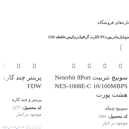
تازه‌های فروشگاه
موبایل
مادربورد
CPU
کارت گرافیک
رم
کیس
حافظه SSD
سوییچ نتربیت Neterbit 8Port
FDW
NES-1008E-C 10/100MBPS
هشت پورت
پرینتر و چند کاره
کد محصول:
3277
سوییچ شبکه
موجود در انبار
کد محصول:
3601
موجود در انبار
۸۸۰,۰۰۰,۰۰۰
ر