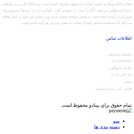
تجارت الکترونیک و قانون حمایت از حقوق مصرف کننده است و متعاقبا کاربر نیز موظف
به رعایت قوانین مرتبط با کاربر است. در صورتی که در قوانین مندرج، رویه‏‌ها و سرویس‏‌ها
تغییراتی در آینده ایجاد شود، در همین صفحه منتشر و به روز رسانی می شود و شما توافق
می‏‌کنید که استفاده مستمر شما از سایت به معنی پذیرش هرگونه تغییر است.
اطلاعات تماس
پشتیبانی و فروش
07144360010
ساعت پاسخ‌گویی
9:30 الی 21:30
نشانی
فارس، آباده، میدان ولیعصر
تمام حقوق برای پینادو محفوظ است.
منو
دسته بندی ها