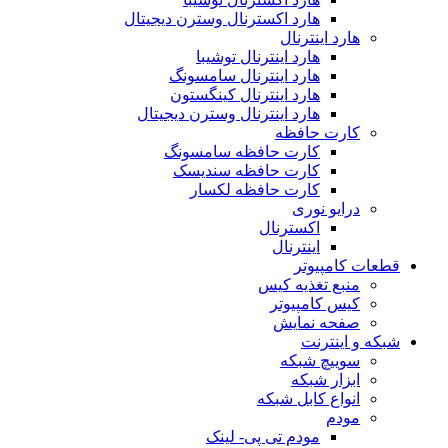
هارد اکسترنال وسترن دیجیتال
هارد اینترنال
هارد اینترنال توشیبا
هارد اینترنال سامسونگ
هارد اینترنال کینگستون
هارد اینترنال وسترن دیجیتال
کارت حافظه
کارت حافظه سامسونگ
کارت حافظه سندیسک
کارت حافظه لکسار
درایو نوری
اکسترنال
اینترنال
قطعات کامپیوتر
منبع تغذیه کیس
کیس کامپیوتر
صفحه نمایش
شبکه و اینترنت
سوییچ شبکه
ابزار شبکه
انواع کابل شبکه
مودم
مودم تی پی- لینک