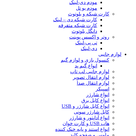
مودم دی-لینک
مودم یو تل
کارت شبکه و بلوتوث
کارت شبکه دی – لینک
کارت شبکه متفرقه
دانگل بلوتوث
روتر و اکسس پوینت
تی پی-لینک
دی-لینک
لوازم جانبی
کنسول بازی و لوازم گیم
انواع گیم پد
لوازم جانبی لپ تاپ
لوازم انتقال تصویر
لوازم انتقال صدا
اسپیکر
انواع شارژر
انواع کابل برق
انواع کابل شارژر و USB
کابل شارژر سونی
انواع آداپتور و شارژر
هاب USB و کارت خوان
انواع استند و پایه خنک کننده
ماوس و صفحه کلید