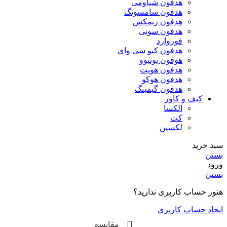
هدفون شیاومی
هدفون سامسونگ
هدفون ریمکس
هدفون سونی
فوروارد
هدفون کیو سی وای
هوفون یونیوو
هدفون هویت
هدفون هوکو
هدفون گیمینگ
کیف و کاور
الکسا
کت
لکسین
سبد خرید
بستن
ورود
بستن
هنوز حساب کاربری ندارید؟
ایجاد حساب کاربری
مقایسه