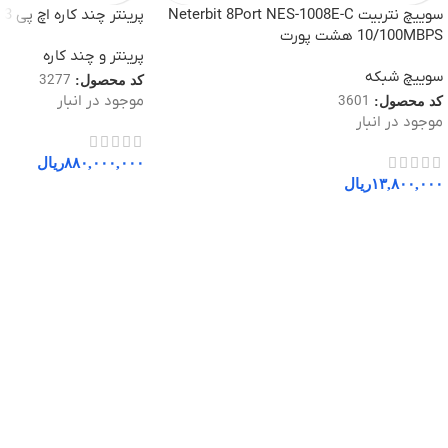
سوییچ نتربیت Neterbit 8Port NES-1008E-C
پرینتر چند کاره اچ پی 4103-FDW
10/100MBPS هشت پورت
پرینتر و چند کاره
سوییچ شبکه
3277
کد محصول:
موجود در انبار
3601
کد محصول:
موجود در انبار
۸۸۰,۰۰۰,۰۰۰
ریال
۱۳,۸۰۰,۰۰۰
ریال