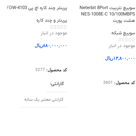
سوییچ نتربیت Neterbit 8Port
پرینتر چند کاره اچ پی 4103-FDW
NES-1008E-C 10/100MBPS
پرینتر و چند کاره
هشت پورت
سوییچ شبکه
موجود در انبار
موجود در انبار
۸۸۰,۰۰۰,۰۰۰
ریال
۱۳,۸۰۰,۰۰۰
ریال
افزودن به سبد خرید
3277
کد محصول:
افزودن به سبد خرید
3601
کد محصول:
گارانتی
گارانتی معتبر یک ساله