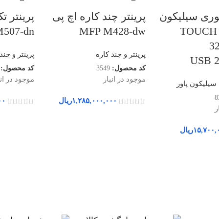
ری سیلیکون
پرینتر چند کاره اچ پی
پرینتر ت
TOUCH T08
MFP M428-dw
507-dn
رفیت 32
پرینتر و چند کاره
پرینتر و چند
کد محصول:
3549
کد محصول:
موجود در انبار
موجود در انب
یلیکون پاور
8
۱,۲۸۵,۰۰۰,۰۰۰
ریال
۰۰
ر
۱۵,۷۰۰,
ریال