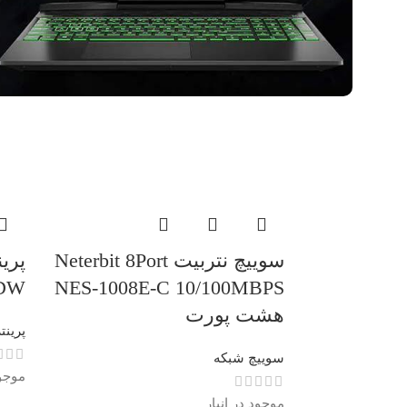
سوییچ نتربیت Neterbit 8Port
DW
NES-1008E-C 10/100MBPS
هشت پورت
پرینت
سوییچ شبکه
موجود
موجود در انبار