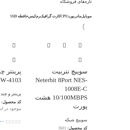
تازه‌های فروشگاه
موبایل
مادربورد
CPU
کارت گرافیک
رم
کیس
حافظه SSD
سوییچ نتربیت
پرینتر چن
4103-FDW
Neterbit 8Port NES-
1008E-C
پرینتر و چند 
10/100MBPS هشت
کد محصول:
پورت
موجود در انب
سوییچ شبکه
۰۰
کد محصول:
3601