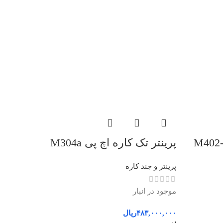
رینتر تک کاره اچ پی M402-
پرینتر تک کاره اچ پی M304a
پرینتر و چند کاره
موجود در انبار
۴۸۳,۰۰۰,۰۰۰
ریال