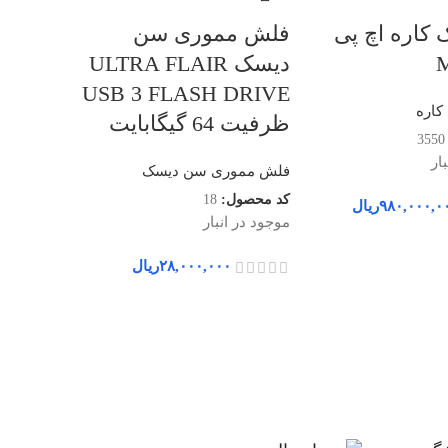
ک کاره اچ پی
فلش مموری سن
M
دیسک ULTRA FLAIR
USB 3 FLASH DRIVE
 کاره
ظرفیت 64 گیگابایت
3550
ار
فلش مموری سن دیسک
کد محصول:
18
۹۸۰,۰۰۰,۰
ریال
پرینتر 
موجود در انبار
M304a
۲۸,۰۰۰,۰۰۰
ریال
پرینتر و چن
کد محصول
موجود در ا
۰