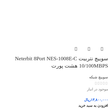
سوییچ نتربیت Neterbit 8Port NES-1008E-C
10/100MBPS هشت پورت
سوییچ شبکه
موجود در انبار
۱۳,۸۰۰,۰۰۰
ریال
افزودن به سبد خرید