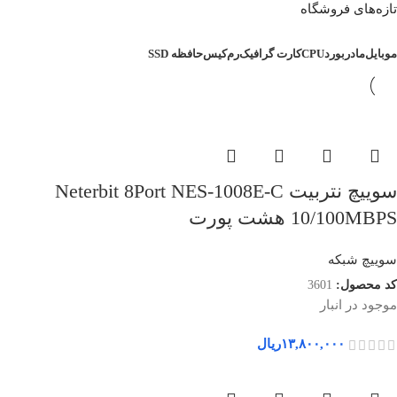
تازه‌های فروشگاه
موبایل
مادربورد
CPU
کارت گرافیک
رم
کیس
حافظه SSD
سوییچ نتربیت Neterbit 8Port NES-1008E-C
10/100MBPS هشت پورت
سوییچ شبکه
کد محصول:
3601
موجود در انبار
۱۳,۸۰۰,۰۰۰
ریال