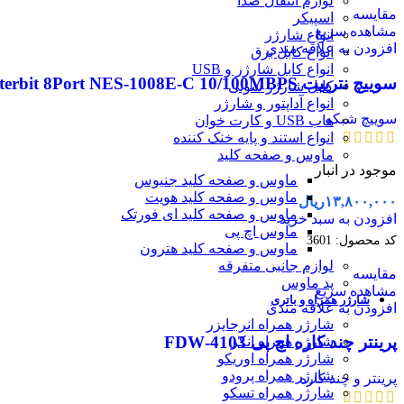
لوازم انتقال صدا
مقایسه
اسپیکر
مشاهده سریع
انواع شارژر
افزودن به علاقه مندی
انواع کابل برق
انواع کابل شارژر و USB
سوییچ نتربیت Neterbit 8Port NES-1008E-C 10/100MBPS هشت پورت
کابل شارژر سونی
انواع آداپتور و شارژر
سوییچ شبکه
هاب USB و کارت خوان
انواع استند و پایه خنک کننده
ماوس و صفحه کلید
موجود در انبار
ماوس و صفحه کلید جنیوس
ماوس و صفحه کلید هویت
۱۳,۸۰۰,۰۰۰
ریال
ماوس و صفحه کلید ای فورتک
افزودن به سبد خرید
ماوس اچ پی
کد محصول:
3601
ماوس و صفحه کلید هترون
لوازم جانبی متفرقه
مقایسه
پد ماوس
مشاهده سریع
شارژر همراه و باتری
افزودن به علاقه مندی
شارژر همراه انرجایزر
پرینتر چند کاره اچ پی 4103-FDW
شارژر همراه انکر
شارژر همراه اوریکو
شارژر همراه پرودو
پرینتر و چند کاره
شارژر همراه تسکو