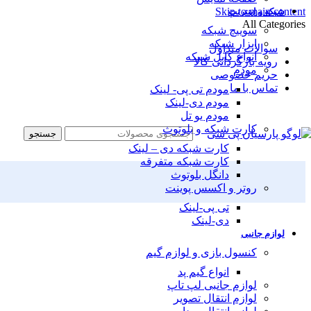
Skip to main content
شبکه و اینترنت
All Categories
سوییچ شبکه
ابزار شبکه
سوالات متداول
انواع کابل شبکه
رویه بازگردانی کالا
مودم
حریم خصوصی
تماس با ما
مودم تی پی- لینک
مودم دی-لینک
مودم یو تل
کارت شبکه و بلوتوث
جستجو
کارت شبکه دی – لینک
کارت شبکه متفرقه
دانگل بلوتوث
روتر و اکسس پوینت
تی پی-لینک
دی-لینک
لوازم جانبی
کنسول بازی و لوازم گیم
انواع گیم پد
لوازم جانبی لپ تاپ
لوازم انتقال تصویر