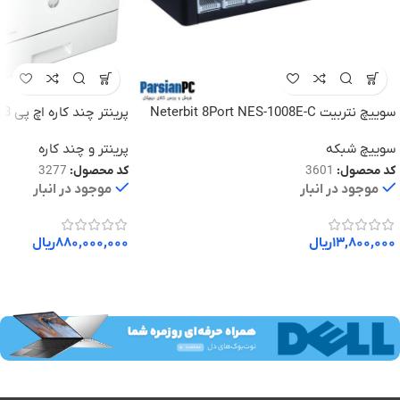
سوییچ نتربیت Neterbit 8Port NES-1008E-C
پرینتر چند کاره اچ پی 4103-FDW
10/100MBPS هشت پورت
سوییچ شبکه
پرینتر و چند کاره
کد محصول:
3601
کد محصول:
3277
موجود در انبار
موجود در انبار
۱۳,۸۰۰,۰۰۰
ریال
۸۸۰,۰۰۰,۰۰۰
ریال