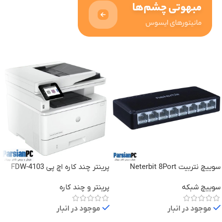
سوییچ نتربیت Neterbit 8Port
پرینتر چند کاره اچ پی 4103-FDW
NES-1008E-C 10/100MBPS
سوییچ شبکه
پرینتر و چند کاره
هشت پورت
موجود در انبار
موجود در انبار