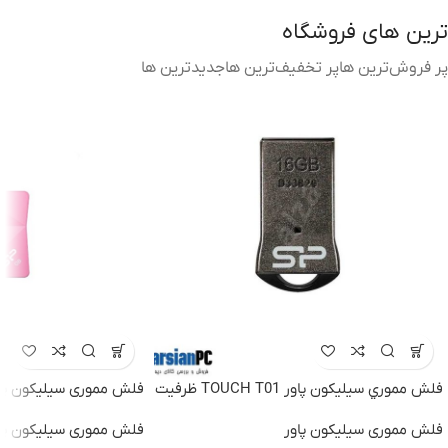
ترین های فروشگاه
پر فروش‌ترین ها
پر تخفیف‌ترین ها
جدیدترین ها
فلش مموري سيليکون پاور TOUCH T01 ظرفيت
16 گيگابايت USB 2
32 گیگابایتUSB 2
فلش مموری سیلیکون پاور
فلش مموری سیلیکون پا