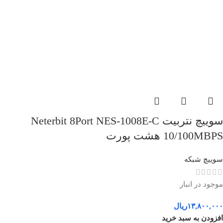
سوییچ نتربیت Neterbit 8Port NES-1008E-C
10/100MBPS هشت پورت
سوییچ شبکه
موجود در انبار
۱۳,۸۰۰,۰۰۰
ریال
افزودن به سبد خرید