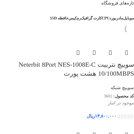
تازه‌های فروشگاه
موبایل
مادربورد
CPU
کارت گرافیک
رم
کیس
حافظه SSD
سوییچ نتربیت Neterbit 8Port NES-1008E-C
10/100MBPS هشت پورت
سوییچ شبکه
کد محصول:
3601
موجود در انبار
۱۳,۸۰۰,۰۰۰
ریال