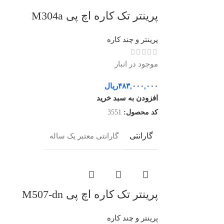
پرینتر تک کاره اچ پی M304a
پرینتر و چند کاره
موجود در انبار
۴۸۳,۰۰۰,۰۰۰
ریال
افزودن به سبد خرید
کد محصول:
3551
گارانتی
گارانتی معتبر یک ساله
پرینتر تک کاره اچ پی M507-dn
پرینتر و چند کاره