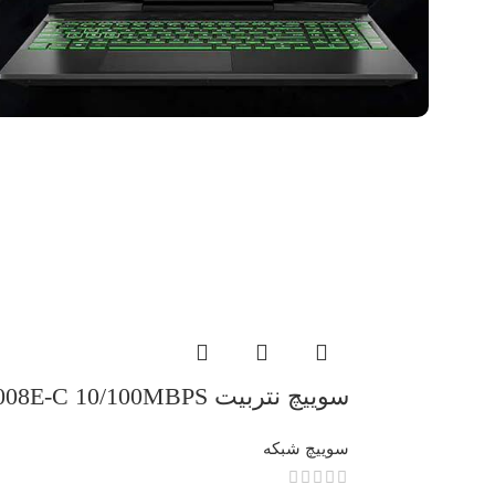
سوییچ نتربیت Neterbit 8Port NES-1008E-C 10/100MBPS هشت پورت
سوییچ شبکه